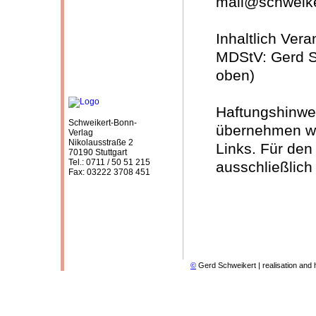
mail@schweike
Inhaltlich Ver
MDStV: Gerd Sc
oben)
Haftungshinweis
Schweikert-Bonn-
übernehmen wir
Verlag
Nikolausstraße 2
Links. Für den 
70190 Stuttgart
Tel.: 0711 / 50 51 215
ausschließlich
Fax: 03222 3708 451
©
Gerd Schweikert | realisation and 